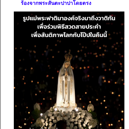
ร้องจากพระสันตะปาปาโดยตรง